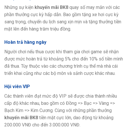
Những sự kiện
khuyến mãi BK8
quay số may mắn với các
phần thưởng cực kỳ hấp dẫn. Bao gồm tặng xe hơi cực kỳ
sang trọng, chuyến du lịch sang xịn mịn và tặng thưởng tiền
mặt lên đến hàng trăm triệu đồng.
Hoàn trả hàng ngày
Người chơi nếu thua cược khi tham gia chơi game sẽ nhận
được mức hoàn trả từ khoảng 5% cho đến 10% số tiền mình
đã thua. Tùy thuộc vào các chương trình cụ thể mà nhà cái
triển khai cũng như các bộ môn và sảnh cược khác nhau.
Hội viên VIP
Các thành viên đạt mức độ VIP sẽ được chia thành nhiều
cấp độ khác nhau, bao gồm có Đồng => Bạc => Vàng =>
Bạch Kim => Kim Cương. Cùng với những phần thưởng
khuyến mãi BK8
tiền mặt cực lớn, dao động từ khoảng
200.000 VNĐ cho đến 3.000.000 VNĐ.