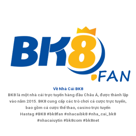
Về Nhà Cái BK8
BK8 là một nhà cái trực tuyến hàng đầu Châu Á, được thành lập
vào năm 2015. BK8 cung cấp các trò chơi cá cược trực tuyến,
bao gồm cá cược thể thao, casino trực tuyến
Hastag #BK8 #bk8fan #nhacaibk8 #nha_cai_bk8
#nhacaiuytin #bk8com #bk8net