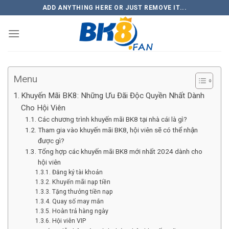
Bỏ
ADD ANYTHING HERE OR JUST REMOVE IT...
qua
nội
dung
Menu
Khuyến Mãi BK8: Những Ưu Đãi Độc Quyền Nhất Dành
Cho Hội Viên
Các chương trình khuyến mãi BK8 tại nhà cái là gì?
Tham gia vào khuyến mãi BK8, hội viên sẽ có thể nhận
được gì?
Tổng hợp các khuyến mãi BK8 mới nhất 2024 dành cho
hội viên
Đăng ký tài khoản
Khuyến mãi nạp tiền
Tặng thưởng tiền nạp
Quay số may mắn
Hoàn trả hàng ngày
Hội viên VIP