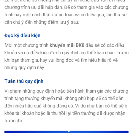
chương trình ưu đãi hấp dẫn. Để có tham gia vào các chương
trình này một cách thật sự an toàn và có hiệu quả, tân thủ sẽ
cần chú ý đến những điểm lưu ý sau:
Đọc kỹ điều kiện
Mỗi một chương trình
khuyến mãi BK8
đều sẽ có các điều
khoản và cả điều kiện được quy định cụ thể khác nhau. Trước
khi bạn tham gia, hay vui lòng đọc và tìm hiểu hiểu rõ về
những quy định này.
Tuân thủ quy định
Vi phạm những quy định hoặc tiến hành tham gia các chương
trình tặng thưởng khuyến mãi không phù hợp sẽ có thể dẫn
đến nhiều hậu quả không đáng có. Ví dụ như bạn có thể sẽ bị
khóa tài khoản hoặc là thu hồi lại tiền thưởng đã được nhận
trước đó.