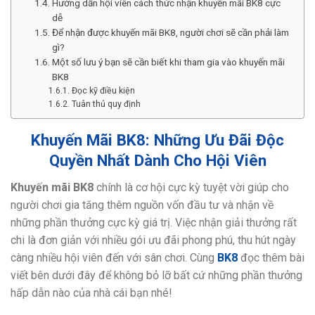
Hướng dẫn hội viên cách thức nhận khuyến mãi BK8 cực
dễ
Để nhận được khuyến mãi BK8, người chơi sẽ cần phải làm
gì?
Một số lưu ý bạn sẽ cần biết khi tham gia vào khuyến mãi
BK8
Đọc kỹ điều kiện
Tuân thủ quy định
Khuyến Mãi BK8: Những Ưu Đãi Độc
Quyền Nhất Dành Cho Hội Viên
Khuyến mãi BK8
chính là cơ hội cực kỳ tuyệt vời giúp cho
người chơi gia tăng thêm nguồn vốn đầu tư và nhận về
những phần thưởng cực kỳ giá trị. Việc nhận giải thưởng rất
chi là đơn giản với nhiều gói ưu đãi phong phú, thu hút ngày
càng nhiều hội viên đến với sân chơi. Cùng
BK8
đọc thêm bài
viết bên dưới đây để không bỏ lỡ bất cứ những phần thưởng
hấp dẫn nào của nhà cái bạn nhé!