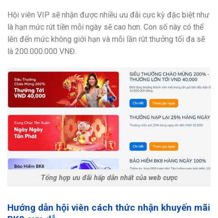
Hội viên VIP sẽ nhận được nhiều ưu đãi cực kỳ đặc biệt như
là hạn mức rút tiền mỗi ngày sẽ cao hơn. Con số này có thể
lên đến mức không giới hạn và mỗi lần rút thưởng tối đa sẽ
là 200.000.000 VNĐ.
Tổng hợp ưu đãi hấp dẫn nhất của web cược
Hướng dẫn hội viên cách thức nhận khuyến mãi