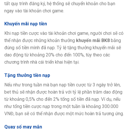
tất quy trình đăng ký, hệ thống sẽ chuyển khoản cho bạn
ngay vào tài khoản chơi game.
Khuyến mãi nạp tiền
Khi nạp tiền cược vào tài khoản chơi game, người chơi sẽ có
thể nhận được những khoản thưởng
khuyến mãi BK8
bằng
đúng số tiền mình đã nạp. Tỷ lệ tặng thưởng khuyến mãi sẽ
dao động từ khoảng 20% cho đến 100%, tùy theo các
chương trình nhà cái triển khai hiện tại.
Tặng thưởng tiền nạp
Nếu như trong tuần mà bạn nạp tiền cược từ 3 ngày trở lên,
bet thủ sẽ nhận được hoàn trả với tỷ lệ phần trăm dao động
từ khoảng 0,5% cho đến 2% tổng số tiền đã nạp. Ví dụ, nếu
như tổng tiền cược nạp trong một tuần là khoảng 300.000
VNĐ, bạn sẽ có thể nhận được một mức hoàn trả tương ứng.
Quay số may mắn